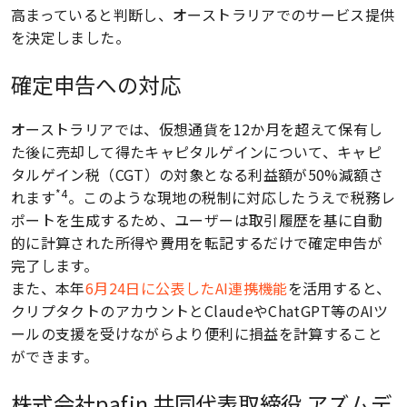
高まっていると判断し、オーストラリアでのサービス提供
を決定しました。
確定申告への対応
オーストラリアでは、仮想通貨を12か月を超えて保有し
た後に売却して得たキャピタルゲインについて、キャピ
タルゲイン税（CGT）の対象となる利益額が50%減額さ
*4
れます
。このような現地の税制に対応したうえで税務レ
ポートを生成するため、ユーザーは取引履歴を基に自動
的に計算された所得や費用を転記するだけで確定申告が
ホーム
完了します。
また、本年
6月24日に公表したAI連携機能
を活用すると、
クリプタクトのアカウントとClaudeやChatGPT等のAIツ
製品・サービス
ールの支援を受けながらより便利に損益を計算すること
ができます。
会社概要
株式会社pafin 共同代表取締役 アズムデ